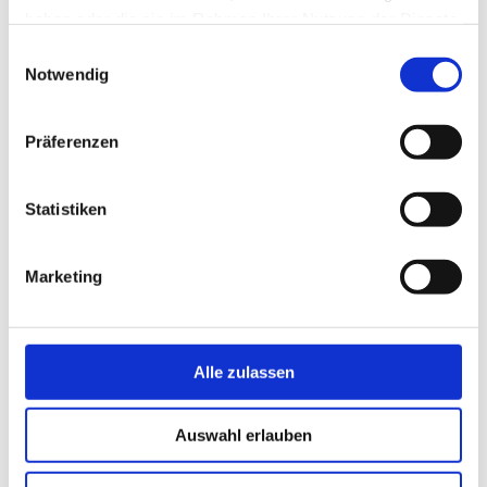
haben oder die sie im Rahmen Ihrer Nutzung der Dienste
gesammelt haben.
Einwilligungsauswahl
Notwendig
Präferenzen
Statistiken
Hier finden Sie uns
Marketing
Cosmetic-Lounge
Tonndorfer Hauptstr. 61
22045 Hamburg
Alle zulassen
Kontakt
Auswahl erlauben
Termin buchen