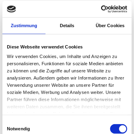
Willkommen bei Cosmetic-Lounge
Wir sind Ihr fachlich kompetentes und zuverlässiges
Zustimmung
Details
Über Cookies
Kosmetikstudio in Hamburg Tonndorf und bieten Ihnen
eine große Auswahl zu erschwinglichen Preisen in hoher
Qualität.
Diese Webseite verwendet Cookies
Wir verwenden Cookies, um Inhalte und Anzeigen zu
Unser Team empfängt Sie jederzeit freundlich und
personalisieren, Funktionen für soziale Medien anbieten
hilfsbereit.
zu können und die Zugriffe auf unsere Website zu
Wir führen umfassende Beratungsgespräche und
nehmen uns Zeit für Sie und Ihre ganz individuellen
analysieren. Außerdem geben wir Informationen zu Ihrer
Wünsche. Dabei zeigen wir Ihnen neue Möglichkeiten
Verwendung unserer Website an unsere Partner für
auf und freuen uns, wenn Sie etwas Passendes bei uns
soziale Medien, Werbung und Analysen weiter. Unsere
finden.
Partner führen diese Informationen möglicherweise mit
weiteren Daten zusammen, die Sie ihnen bereitgestellt
Durch langjährige Erfahrung und engen Kundenkontakt
haben oder die sie im Rahmen Ihrer Nutzung der Dienste
wissen wir von der Cosmetic-Lounge, worauf es
gesammelt haben.
Einwilligungsauswahl
ankommt und haben uns zum Ziel gesetzt, jeden
Notwendig
Kundenwunsch zur vollsten Zufriedenheit umzusetzen.