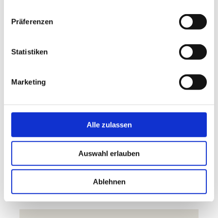
Hier finden Sie uns:
Präferenzen
Cosmetic-Lounge Tonndorfer Hauptstr. 61; 22045
Hamburg
Statistiken
Kontakt:
Rufen Sie einfach an unter 0163 961 3813
oder nutzen
Sie unser Kontaktformular.
Marketing
Buchen Sie hier direkt Ihren
Wunschtermin
, wir freuen
uns auf Sie!
Wenn Sie einen Behandlungstermin nicht
wahrnehmen oder kurzfristig (weniger als 24 Stunden
Alle zulassen
vorher) absagen, wird eine Ausfallgebühr von 50% des
Behandlungspreises fällig.
Auswahl erlauben
Termin buchen
Ablehnen