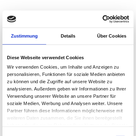
Bodystyling mit SLIMYONIK® Bodystyler
Dauerhafte Haarentfernung mit der neuesten
Dioden Lasertechnologie
Anti-Aging Behandlungen
Zustimmung
Details
Über Cookies
Kosmetik
Lash & Brow-Lifting
Waxing
Diese Webseite verwendet Cookies
Fußpflege (Pediküre)
Wir verwenden Cookies, um Inhalte und Anzeigen zu
Wellness-Massagen
personalisieren, Funktionen für soziale Medien anbieten
zu können und die Zugriffe auf unsere Website zu
Buchen Sie hier direkt Ihren
Wunschtermin
, wir freuen
analysieren. Außerdem geben wir Informationen zu Ihrer
uns auf Sie!
Wenn Sie einen Behandlungstermin nicht
Verwendung unserer Website an unsere Partner für
wahrnehmen oder kurzfristig (weniger als 24 Stunden
vorher) absagen, wird eine Ausfallgebühr von 50% des
soziale Medien, Werbung und Analysen weiter. Unsere
Behandlungspreises fällig.
Partner führen diese Informationen möglicherweise mit
weiteren Daten zusammen, die Sie ihnen bereitgestellt
haben oder die sie im Rahmen Ihrer Nutzung der Dienste
Termin buchen
gesammelt haben.
Einwilligungsauswahl